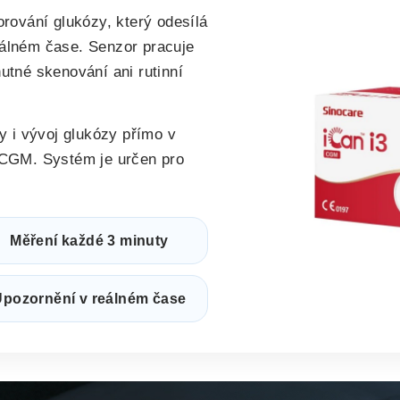
orování glukózy, který odesílá
eálném čase. Senzor pracuje
utné skenování ani rutinní
dy i vývoj glukózy přímo v
n CGM. Systém je určen pro
Měření každé 3 minuty
Upozornění v reálném čase