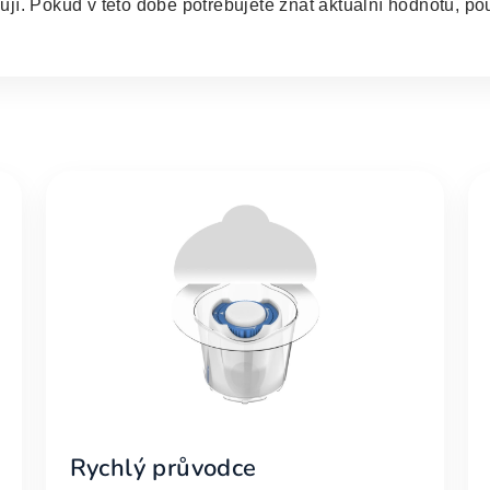
jí. Pokud v této době potřebujete znát aktuální hodnotu, pou
Rychlý průvodce