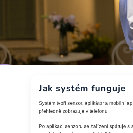
Jednoduché řešení 
Jak systém funguje
každodenní život
Systém tvoří senzor, aplikátor a mobilní a
přehledně zobrazuje v telefonu.
Mějte přehled o hodnotách glukózy doma, na 
odpočinku. iCan i3 přináší průběžná data pří
Po aplikaci senzoru se zařízení spáruje 