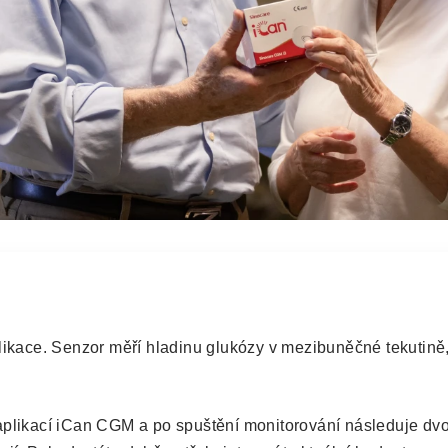
pro
plikace. Senzor měří hladinu glukózy v mezibuněčné tekutině,
cestách i ve chvílích
mo do mobilní aplikace.
s aplikací iCan CGM a po spuštění monitorování následuje d