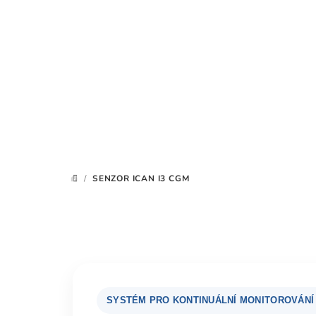
Přejít
na
obsah
/
SENZOR ICAN I3 CGM
DOMŮ
SYSTÉM PRO KONTINUÁLNÍ MONITOROVÁNÍ