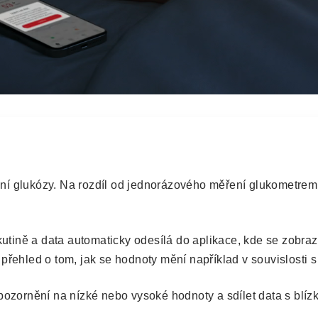
kózy
ání glukózy. Na rozdíl od jednorázového měření glukometrem
ve dne i v noci
tině a data automaticky odesílá do aplikace, kde se zobrazu
í přehled o tom, jak se hodnoty mění například v souvislost
zornění na nízké nebo vysoké hodnoty a sdílet data s blíz