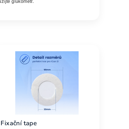
žijte glukometr.
Fixační tape