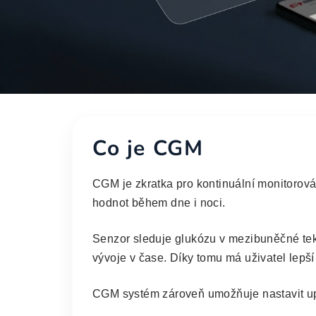
Poznejte vývoj glu
Co je CGM
kdykoliv a kdekoliv
CGM je zkratka pro kontinuální monitorov
hodnot během dne i noci.
- 15denní doba nošení
- Měření každé 3 minuty, nepřetržitý přehled 
Senzor sleduje glukózu v mezibuněčné teku
vývoje v čase. Díky tomu má uživatel lepš
- Připojení a data v reálném čase
CGM systém zároveň umožňuje nastavit upo