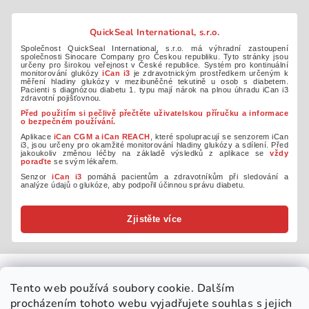
QuickSeal International, s.r.o.
Společnost QuickSeal International, s.r.o. má výhradní zastoupení
společnosti Sinocare Company pro Českou republiku. Tyto stránky jsou
určeny pro širokou veřejnost v České republice. Systém pro kontinuální
monitorování glukózy
iCan i3
je zdravotnickým prostředkem určeným k
měření hladiny glukózy v mezibuněčné tekutině u osob s diabetem.
Pacienti s diagnózou diabetu 1. typu mají nárok na plnou úhradu iCan i3
zdravotní pojišťovnou.
Před použitím si pečlivě přečtěte uživatelskou příručku a informace
o bezpečném používání.
Aplikace
iCan CGM a iCan REACH
, které spolupracují se senzorem iCan
i3, jsou určeny pro okamžité monitorování hladiny glukózy a sdílení. Před
jakoukoliv změnou léčby na základě výsledků z aplikace se
vždy
poraďte
se svým lékařem.
Senzor
iCan i3
pomáhá pacientům a zdravotníkům při sledování a
analýze údajů o glukóze, aby podpořil účinnou správu diabetu.
Zjistěte více
Tento web používá soubory cookie. Dalším
Copyright 2026 © QUICKSEAL INTERNATIONAL, s.r.o. / iCan.
procházením tohoto webu vyjadřujete souhlas s jejich
Všechna práva vyhrazena •
Nastavení cookies