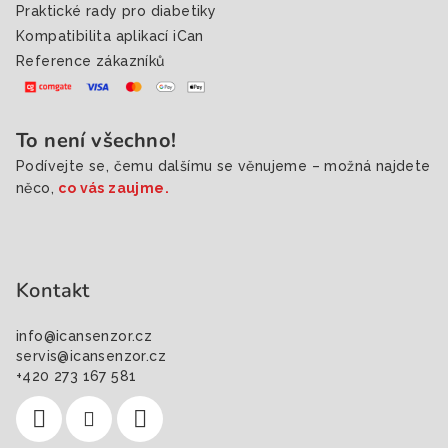
Praktické rady pro diabetiky
Kompatibilita aplikací iCan
Reference zákazníků
To není všechno!
Podívejte se, čemu dalšímu se věnujeme – možná najdete
něco,
co vás zaujme.
Kontakt
info
@
icansenzor.cz
servis@icansenzor.cz
+420 273 167 581