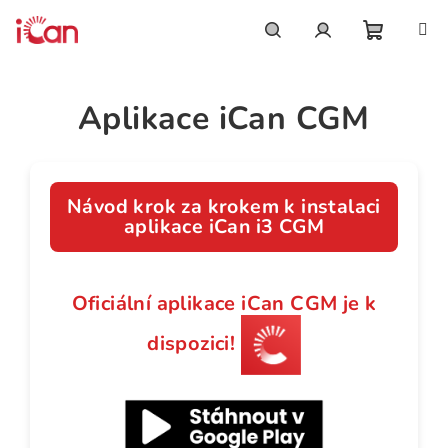
Přejít
na
obsah
Nákupn
Hledat
Přihlášení
Aplikace iCan CGM
košík
Návod krok za krokem k instalaci
aplikace iCan i3 CGM
Oficiální aplikace iCan CGM je k
dispozici!