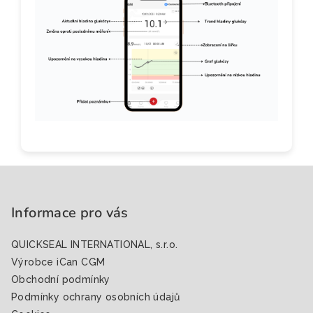
Z
á
p
Informace pro vás
a
QUICKSEAL INTERNATIONAL, s.r.o.
t
Výrobce iCan CGM
í
Obchodní podmínky
Podmínky ochrany osobních údajů