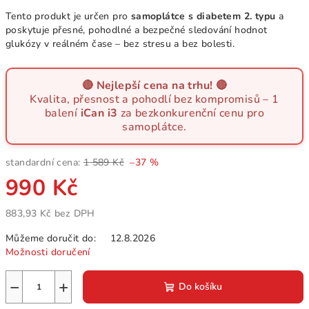
Tento produkt je určen pro
samoplátce s diabetem 2. typu
a
poskytuje přesné, pohodlné a bezpečné sledování hodnot
glukózy v reálném čase – bez stresu a bez bolesti.
🔴 Nejlepší cena na trhu! 🔴
Kvalita, přesnost a pohodlí bez kompromisů – 1
balení
iCan i3
za bezkonkurenční cenu pro
samoplátce.
standardní cena:
1 589 Kč
–37 %
990 Kč
883,93 Kč bez DPH
Měrná
Můžeme doručit do:
12.8.2026
cena:
Možnosti doručení
−
+
Do košíku