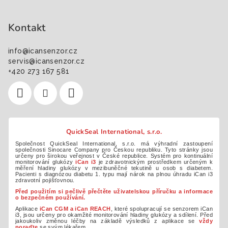
Kontakt
info
@
icansenzor.cz
servis@icansenzor.cz
+420 273 167 581
QuickSeal International, s.r.o.
Společnost QuickSeal International, s.r.o. má výhradní zastoupení
společnosti Sinocare Company pro Českou republiku. Tyto stránky jsou
určeny pro širokou veřejnost v České republice. Systém pro kontinuální
monitorování glukózy
iCan i3
je zdravotnickým prostředkem určeným k
měření hladiny glukózy v mezibuněčné tekutině u osob s diabetem.
Pacienti s diagnózou diabetu 1. typu mají nárok na plnou úhradu iCan i3
zdravotní pojišťovnou.
Před použitím si pečlivě přečtěte uživatelskou příručku a informace
o bezpečném používání.
Aplikace
iCan CGM a iCan REACH
, které spolupracují se senzorem iCan
i3, jsou určeny pro okamžité monitorování hladiny glukózy a sdílení. Před
jakoukoliv změnou léčby na základě výsledků z aplikace se
vždy
poraďte
se svým lékařem.