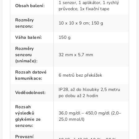
1 senzor, 1 aplikátor, 1 rychlý
Obsah balení
:
průvodce, 1x fixační tape
Rozměry
10 x 10 x 9 cm; 150 g
senzoru
:
Váha balení
:
150 g
Rozměry
senzoru
32 mm x 5,7 mm
(snímače)
:
Rozsah datové
6 metrů bez překážek
komunikace
:
IP28, až do hloubky 2,5 metru
Voděodolnost
:
po dobu až 2 hodin
Rozsah
výsledků
36,0 mg/dl – 450,0 mg/dl (2,0–
glykémie ze
25,0 mmol/l)
senzoru
:
Provozní