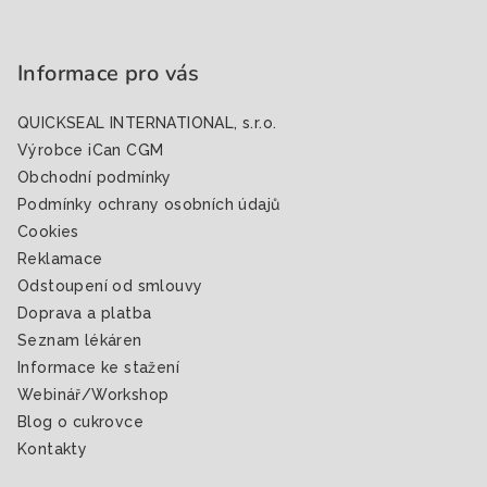
Z
á
p
Informace pro vás
a
QUICKSEAL INTERNATIONAL, s.r.o.
t
Výrobce iCan CGM
í
Obchodní podmínky
Podmínky ochrany osobních údajů
Cookies
Reklamace
Odstoupení od smlouvy
Doprava a platba
Seznam lékáren
Informace ke stažení
Webinář/Workshop
Blog o cukrovce
Kontakty