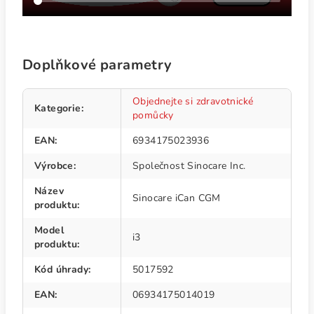
Doplňkové parametry
Objednejte si zdravotnické
Kategorie
:
pomůcky
EAN
:
6934175023936
Výrobce
:
Společnost Sinocare Inc.
Název
Sinocare iCan CGM
produktu
:
Model
i3
produktu
:
Kód úhrady
:
5017592
EAN
:
06934175014019