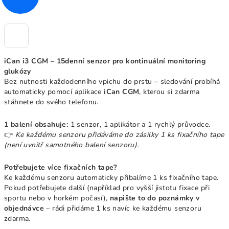
iCan i3 CGM – 15denní senzor pro kontinuální monitoring
glukózy
Bez nutnosti každodenního vpichu do prstu – sledování probíhá
automaticky pomocí aplikace
iCan CGM
, kterou si zdarma
stáhnete do svého telefonu.
1 balení obsahuje:
1 senzor, 1 aplikátor a 1 rychlý průvodce.
👉
Ke každému senzoru přidáváme do zásilky 1 ks fixačního tape
(není uvnitř samotného balení senzoru).
Potřebujete více fixačních tape?
Ke každému senzoru automaticky přibalíme 1 ks fixačního tape.
Pokud potřebujete další (například pro vyšší jistotu fixace při
sportu nebo v horkém počasí),
napište to do poznámky v
objednávce
– rádi přidáme 1 ks navíc ke každému senzoru
zdarma.