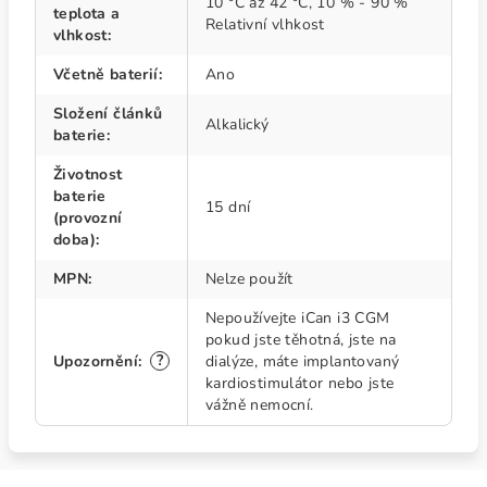
10 °C až 42 °C, 10 % - 90 %
teplota a
Relativní vlhkost
vlhkost
:
Včetně baterií
:
Ano
Složení článků
Alkalický
baterie
:
Životnost
baterie
15 dní
(provozní
doba)
:
MPN
:
Nelze použít
Nepoužívejte iCan i3 CGM
pokud jste těhotná, jste na
?
Upozornění
:
dialýze, máte implantovaný
kardiostimulátor nebo jste
vážně nemocní.