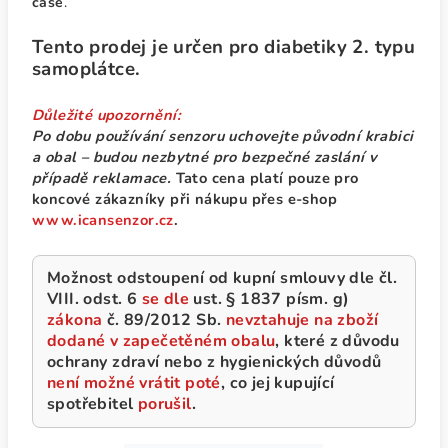
čase
.
Tento prodej je určen pro diabetiky 2. typu
samoplátce.
Důležité upozornění:
Po dobu používání senzoru uchovejte původní krabici
a obal – budou nezbytné pro bezpečné zaslání v
případě reklamace.
Tato cena platí pouze pro
koncové zákazníky při nákupu přes e-shop
www.icansenzor.cz
.
Možnost odstoupení od kupní smlouvy dle čl.
VIII. odst. 6
se
dle
ust. § 1837 písm. g)
zákona
č. 89/2012 Sb.
nevztahuje na zboží
dodané v zapečetěném obalu
, které z důvodu
ochrany zdraví nebo z hygienických důvodů
není možné vrátit poté
, co jej kupující
spotřebitel
porušil
.