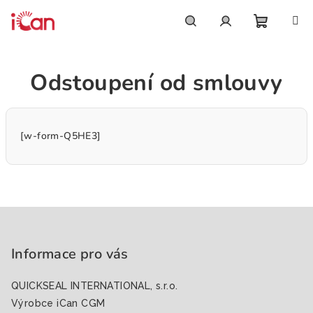
Přejít
na
obsah
Nákupn
Hledat
Přihlášení
Odstoupení od smlouvy
košík
[w-form-Q5HE3]
Z
á
p
Informace pro vás
a
QUICKSEAL INTERNATIONAL, s.r.o.
t
Výrobce iCan CGM