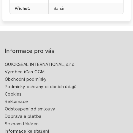
Příchuť
:
Banán
Z
á
p
Informace pro vás
a
QUICKSEAL INTERNATIONAL, s.r.o.
t
Výrobce iCan CGM
í
Obchodní podmínky
Podmínky ochrany osobních údajů
Cookies
Reklamace
Odstoupení od smlouvy
Doprava a platba
Seznam lékáren
Informace ke stažení