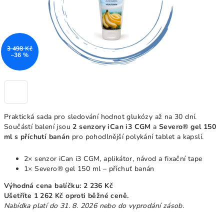
3 498 Kč
–36 %
Praktická sada pro sledování hodnot glukózy až na 30 dní.
Součástí balení jsou
2 senzory iCan i3 CGM
a
Severo® gel 150
ml s příchutí banán
pro pohodlnější polykání tablet a kapslí.
2× senzor iCan i3 CGM, aplikátor, návod a fixační tape
1× Severo® gel 150 ml – příchuť banán
Výhodná cena balíčku: 2 236 Kč
Ušetříte 1 262 Kč oproti běžné ceně.
Nabídka platí do 31. 8. 2026 nebo do vyprodání zásob.