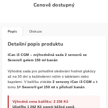
Cenově dostupný
Popis
Diskuze
Detailní popis produktu
iCan i3 CGM – zvýhodněná sada 2 senzorů se
Severo® gelem 150 ml banán
Výhodná sada pro pohodlné sledování hodnot glukózy
až na 30 dní a každodenní režim s tabletami nebo
kapslemi. V balíčku získáte
2 senzory iCan i3 CGM
a k
tomu
1× Severo® gel 150 ml s příchutí banán
.
Výhodná cena balíčku: 2 236 Kč
Ušetříte 1 262 Kč oproti běžné ceně.