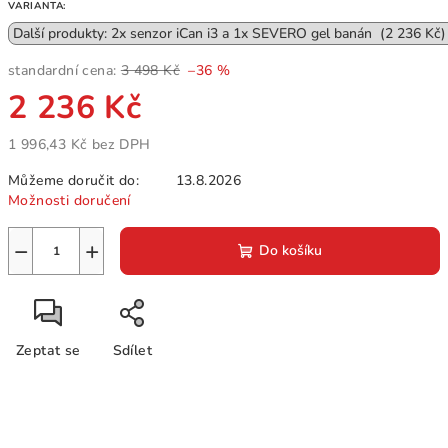
VARIANTA:
standardní cena:
3 498 Kč
–36 %
2 236 Kč
1 996,43 Kč bez DPH
Měrná
Můžeme doručit do:
13.8.2026
cena:
Možnosti doručení
−
+
Do košíku
Zeptat se
Sdílet