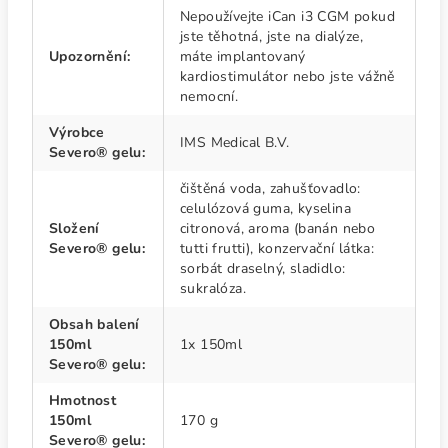
Nepoužívejte iCan i3 CGM pokud
jste těhotná, jste na dialýze,
Upozornění
:
máte implantovaný
kardiostimulátor nebo jste vážně
nemocní.
Výrobce
IMS Medical B.V.
Severo® gelu
:
čištěná voda, zahušťovadlo:
celulózová guma, kyselina
Složení
citronová, aroma (banán nebo
Severo® gelu
:
tutti frutti), konzervační látka:
sorbát draselný, sladidlo:
sukralóza.
Obsah balení
150ml
1x 150ml
Severo® gelu
:
Hmotnost
150ml
170 g
Severo® gelu
: