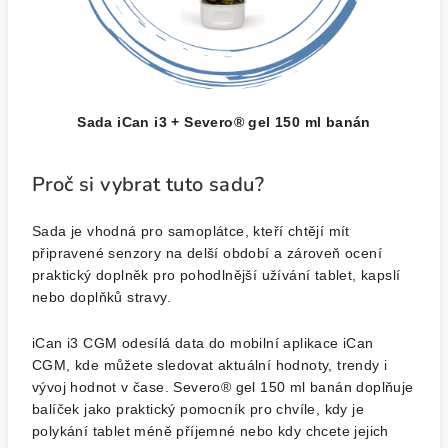
Sada iCan i3 + Severo® gel 150 ml banán
Proč si vybrat tuto sadu?
Sada je vhodná pro samoplátce, kteří chtějí mít
připravené senzory na delší období a zároveň ocení
praktický doplněk pro pohodlnější užívání tablet, kapslí
nebo doplňků stravy.
iCan i3 CGM odesílá data do mobilní aplikace iCan
CGM, kde můžete sledovat aktuální hodnoty, trendy i
vývoj hodnot v čase. Severo® gel 150 ml banán doplňuje
balíček jako praktický pomocník pro chvíle, kdy je
polykání tablet méně příjemné nebo kdy chcete jejich