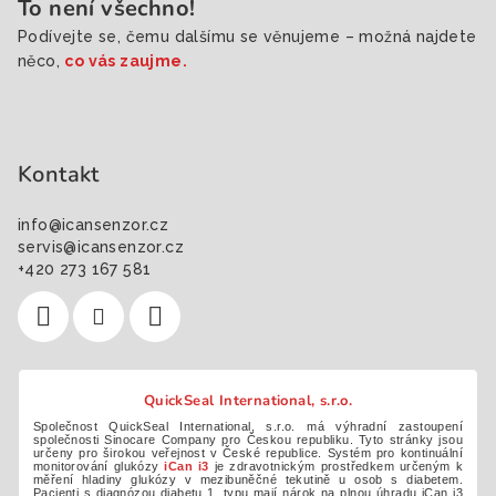
To není všechno!
Podívejte se, čemu dalšímu se věnujeme – možná najdete
něco,
co vás zaujme.
Kontakt
info
@
icansenzor.cz
servis@icansenzor.cz
+420 273 167 581
QuickSeal International, s.r.o.
Společnost QuickSeal International, s.r.o. má výhradní zastoupení
společnosti Sinocare Company pro Českou republiku. Tyto stránky jsou
určeny pro širokou veřejnost v České republice. Systém pro kontinuální
monitorování glukózy
iCan i3
je zdravotnickým prostředkem určeným k
měření hladiny glukózy v mezibuněčné tekutině u osob s diabetem.
Pacienti s diagnózou diabetu 1. typu mají nárok na plnou úhradu iCan i3