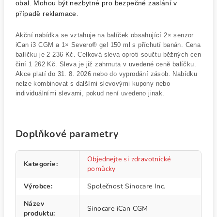
obal. Mohou být nezbytné pro bezpečné zaslání v
případě reklamace.
Akční nabídka se vztahuje na balíček obsahující 2× senzor
iCan i3 CGM a 1× Severo® gel 150 ml s příchutí banán. Cena
balíčku je 2 236 Kč. Celková sleva oproti součtu běžných cen
činí 1 262 Kč. Sleva je již zahrnuta v uvedené ceně balíčku.
Akce platí do 31. 8. 2026 nebo do vyprodání zásob. Nabídku
nelze kombinovat s dalšími slevovými kupony nebo
individuálními slevami, pokud není uvedeno jinak.
Doplňkové parametry
Objednejte si zdravotnické
Kategorie
:
pomůcky
Výrobce
:
Společnost Sinocare Inc.
Název
Sinocare iCan CGM
produktu
: