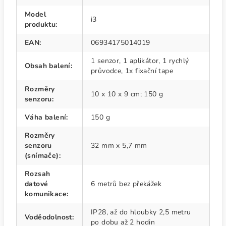
Model
i3
produktu
:
EAN
:
06934175014019
1 senzor, 1 aplikátor, 1 rychlý
Obsah balení
:
průvodce, 1x fixační tape
Rozměry
10 x 10 x 9 cm; 150 g
senzoru
:
Váha balení
:
150 g
Rozměry
senzoru
32 mm x 5,7 mm
(snímače)
:
Rozsah
datové
6 metrů bez překážek
komunikace
:
IP28, až do hloubky 2,5 metru
Voděodolnost
:
po dobu až 2 hodin