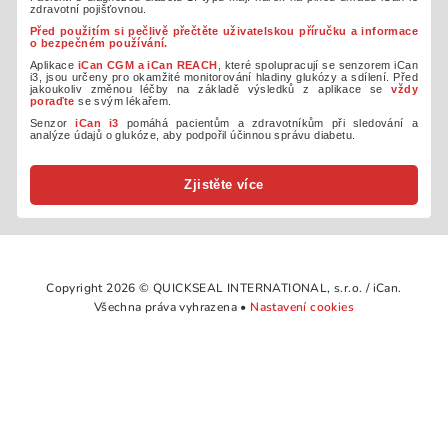
zdravotní pojišťovnou.
Před použitím si pečlivě přečtěte uživatelskou příručku a informace
o bezpečném používání.
Aplikace
iCan CGM a iCan REACH
, které spolupracují se senzorem iCan
i3, jsou určeny pro okamžité monitorování hladiny glukózy a sdílení. Před
jakoukoliv změnou léčby na základě výsledků z aplikace se
vždy
poraďte
se svým lékařem.
Senzor
iCan i3
pomáhá pacientům a zdravotníkům při sledování a
analýze údajů o glukóze, aby podpořil účinnou správu diabetu.
Zjistěte více
Copyright 2026 © QUICKSEAL INTERNATIONAL, s.r.o. / iCan.
Všechna práva vyhrazena •
Nastavení cookies