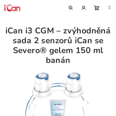
Přejít
na
obsah
Nákupn
Hledat
Přihlášení
iCan i3 CGM – zvýhodněná
košík
sada 2 senzorů iCan se
Severo® gelem 150 ml
banán