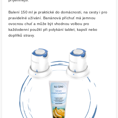
příjemnější.
Balení 150 ml je praktické do domácnosti, na cesty i pro
pravidelné užívání. Banánová příchuť má jemnou
ovocnou chuť a může být vhodnou volbou pro
každodenní použití při polykání tablet, kapslí nebo
doplňků stravy.