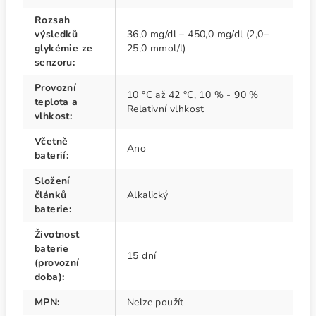
Rozsah
výsledků
36,0 mg/dl – 450,0 mg/dl (2,0–
glykémie ze
25,0 mmol/l)
senzoru
:
Provozní
10 °C až 42 °C, 10 % - 90 %
teplota a
Relativní vlhkost
vlhkost
:
Včetně
Ano
baterií
:
Složení
článků
Alkalický
baterie
:
Životnost
baterie
15 dní
(provozní
doba)
:
MPN
:
Nelze použít