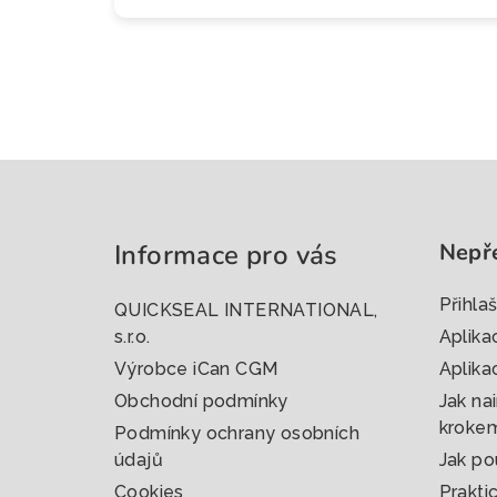
Z
á
Informace pro vás
Nepř
p
a
Přihla
QUICKSEAL INTERNATIONAL,
t
s.r.o.
Aplika
Výrobce iCan CGM
Aplika
í
Obchodní podmínky
Jak nai
kroke
Podmínky ochrany osobních
údajů
Jak po
Cookies
Prakti