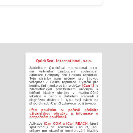
QuickSeal International, s.r.o.
Společnost QuickSeal International, s.r.o.
má výhradní zastoupení společnosti
Sinocare Company pro Českou republiku.
Tyto stránky jsou určeny pro širokou
veřejnost v České republice. Systém pro
kontinuální monitorování glukózy
iCan i3
je
zdravotnickým prostředkem určeným k
měření hladiny glukózy v mezibuněčné
tekutině u osob s diabetem. Pacienti s
diagnózou diabetu 1. typu mají nárok na
plnou úhradu iCan i3 zdravotní pojišťovnou.
Před použitím si pečlivě přečtěte
uživatelskou příručku a informace o
bezpečném používání.
Aplikace
iCan CGM a iCan REACH
, které
spolupracují se senzorem iCan i3, jsou
určeny pro okamžité monitorování hladiny