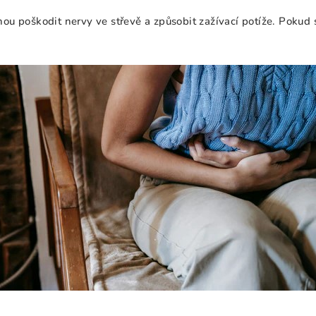
 poškodit nervy ve střevě a způsobit zažívací potíže. Pokud s