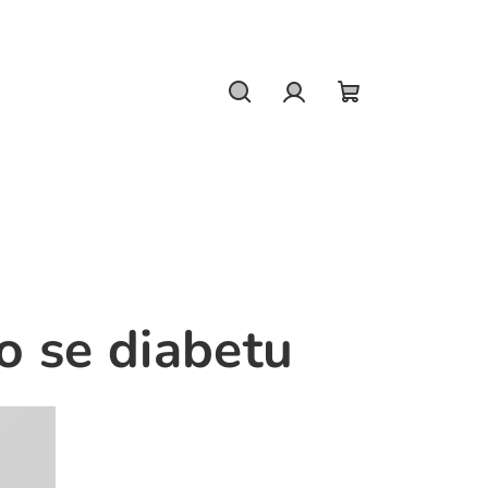
Hledat
Přihlášení
Nákupní
košík
o se diabetu