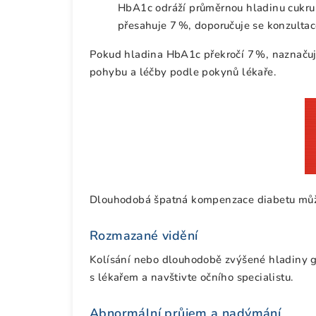
HbA1c odráží průměrnou hladinu cukru 
přesahuje 7 %, doporučuje se konzultac
Pokud hladina HbA1c překročí 7 %, naznačuje 
pohybu a léčby podle pokynů lékaře.
Dlouhodobá špatná kompenzace diabetu může 
Rozmazané vidění
Kolísání nebo dlouhodobě zvýšené hladiny gl
s lékařem a navštivte očního specialistu.
Abnormální průjem a nadýmání