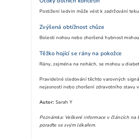
Otoky dolních končetin
Postižení ledvin může vést k zadržování teku
Zvýšená obtížnost chůze
Bolesti nohou nebo zhoršená hybnost mohou s
Těžko hojící se rány na pokožce
Rány, zejména na nohách, se mohou u diabeti
Pravidelné sledování těchto varovných signá
nejasností nebo zhoršení zdravotního stavu v
Autor:
Sarah Y
Poznámka: Veškeré informace v článcích na bl
poraďte se svým lékařem.