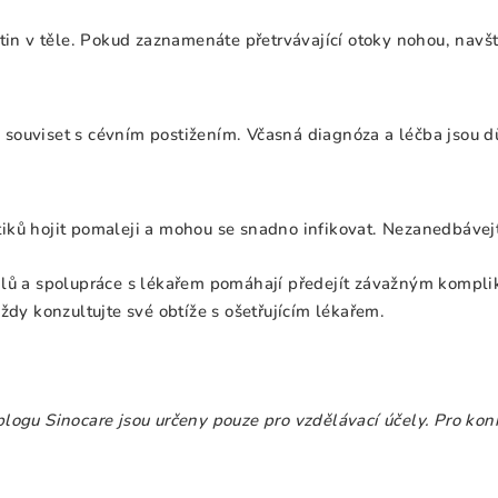
tin v těle. Pokud zaznamenáte přetrvávající otoky nohou, navšti
ouviset s cévním postižením. Včasná diagnóza a léčba jsou dů
ků hojit pomaleji a mohou se snadno infikovat. Nezanedbávejte
lů a spolupráce s lékařem pomáhají předejít závažným komplik
ždy konzultujte své obtíže s ošetřujícím lékařem.
ogu Sinocare jsou určeny pouze pro vzdělávací účely. Pro konk