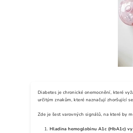
Diabetes je chronické onemocnění, které vyža
určitým znakům, které naznačují zhoršující se
Zde je šest varovných signálů, na které by m
Hladina hemoglobinu A1c (HbA1c) vyš