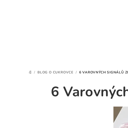
Přejít
na
obsah
/
BLOG O CUKROVCE
/
6 VAROVNÝCH SIGNÁLŮ Z
DOMŮ
6 Varovných