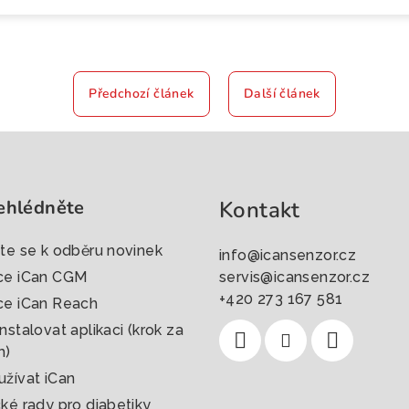
Předchozí článek
Další článek
ehlédněte
Kontakt
šte se k odběru novinek
info
@
icansenzor.cz
ce iCan CGM
servis@icansenzor.cz
+420 273 167 581
ce iCan Reach
nstalovat aplikaci (krok za
m)
užívat iCan
cké rady pro diabetiky