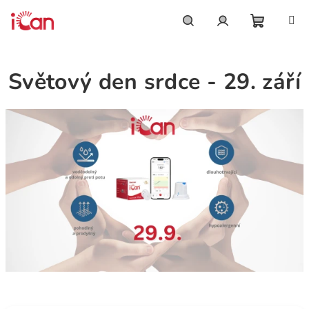
Přejít
na
obsah
Nákupn
Hledat
Přihlášení
Světový den srdce - 29. září
košík