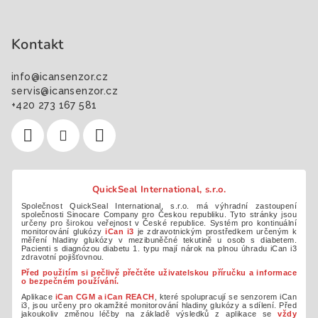
Kontakt
info
@
icansenzor.cz
servis@icansenzor.cz
+420 273 167 581
QuickSeal International, s.r.o.
Společnost QuickSeal International, s.r.o. má výhradní zastoupení
společnosti Sinocare Company pro Českou republiku. Tyto stránky jsou
určeny pro širokou veřejnost v České republice. Systém pro kontinuální
monitorování glukózy
iCan i3
je zdravotnickým prostředkem určeným k
měření hladiny glukózy v mezibuněčné tekutině u osob s diabetem.
Pacienti s diagnózou diabetu 1. typu mají nárok na plnou úhradu iCan i3
zdravotní pojišťovnou.
Před použitím si pečlivě přečtěte uživatelskou příručku a informace
o bezpečném používání.
Aplikace
iCan CGM a iCan REACH
, které spolupracují se senzorem iCan
i3, jsou určeny pro okamžité monitorování hladiny glukózy a sdílení. Před
jakoukoliv změnou léčby na základě výsledků z aplikace se
vždy