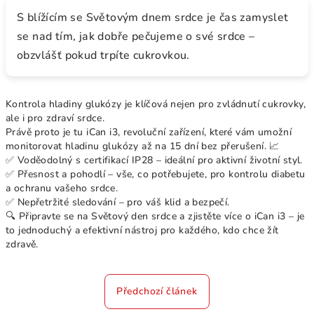
S blížícím se Světovým dnem srdce je čas zamyslet
se nad tím, jak dobře pečujeme o své srdce –
obzvlášť pokud trpíte cukrovkou.
Kontrola hladiny glukózy je klíčová nejen pro zvládnutí cukrovky,
ale i pro zdraví srdce.
Právě proto je tu iCan i3, revoluční zařízení, které vám umožní
monitorovat hladinu glukózy až na 15 dní bez přerušení. 📈
✅ Voděodolný s certifikací IP28 – ideální pro aktivní životní styl.
✅ Přesnost a pohodlí – vše, co potřebujete, pro kontrolu diabetu
a ochranu vašeho srdce.
✅ Nepřetržité sledování – pro váš klid a bezpečí.
🔍 Připravte se na Světový den srdce a zjistěte více o iCan i3 – je
to jednoduchý a efektivní nástroj pro každého, kdo chce žít
zdravě.
Předchozí článek