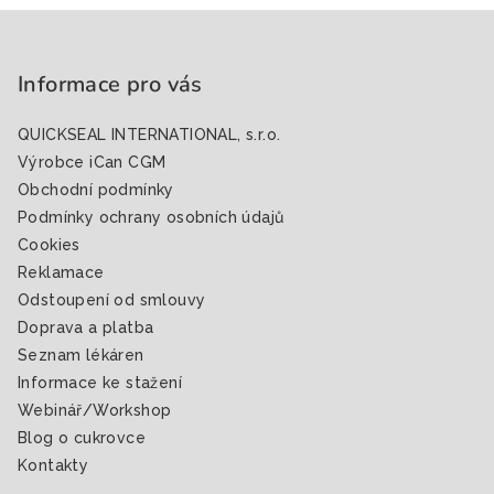
Z
á
p
Informace pro vás
a
QUICKSEAL INTERNATIONAL, s.r.o.
t
Výrobce iCan CGM
í
Obchodní podmínky
Podmínky ochrany osobních údajů
Cookies
Reklamace
Odstoupení od smlouvy
Doprava a platba
Seznam lékáren
Informace ke stažení
Webinář/Workshop
Blog o cukrovce
Kontakty