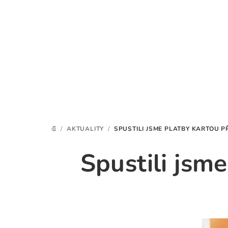
Přejít
na
obsah
/
AKTUALITY
/
SPUSTILI JSME PLATBY KARTOU P
DOMŮ
Spustili jsm