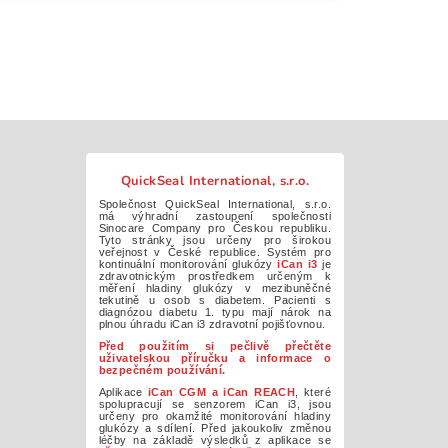
QuickSeal International, s.r.o.
Společnost QuickSeal International, s.r.o.
má výhradní zastoupení společnosti
Sinocare Company pro Českou republiku.
Tyto stránky jsou určeny pro širokou
veřejnost v České republice. Systém pro
kontinuální monitorování glukózy
iCan i3
je
zdravotnickým prostředkem určeným k
měření hladiny glukózy v mezibuněčné
tekutině u osob s diabetem. Pacienti s
diagnózou diabetu 1. typu mají nárok na
plnou úhradu iCan i3 zdravotní pojišťovnou.
Před použitím si pečlivě přečtěte
uživatelskou příručku a informace o
bezpečném používání.
Aplikace
iCan CGM a iCan REACH
, které
spolupracují se senzorem iCan i3, jsou
určeny pro okamžité monitorování hladiny
glukózy a sdílení. Před jakoukoliv změnou
léčby na základě výsledků z aplikace se