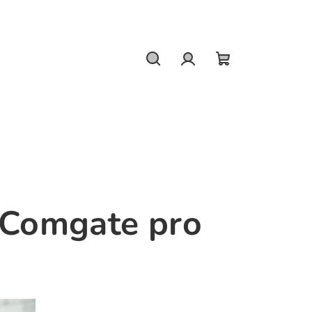
Hledat
Přihlášení
Nákupní
košík
s Comgate pro