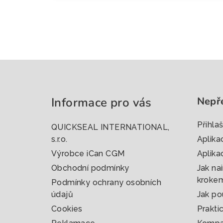
Z
á
Informace pro vás
Nepř
p
a
Přihla
QUICKSEAL INTERNATIONAL,
t
s.r.o.
Aplika
Výrobce iCan CGM
Aplika
í
Obchodní podmínky
Jak nai
kroke
Podmínky ochrany osobních
údajů
Jak po
Cookies
Prakti