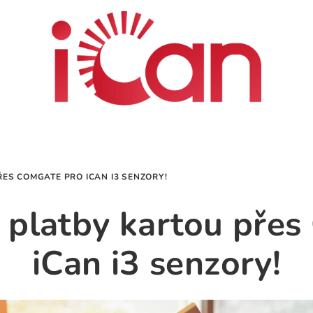
ŘES COMGATE PRO ICAN I3 SENZORY!
e platby kartou pře
iCan i3 senzory!