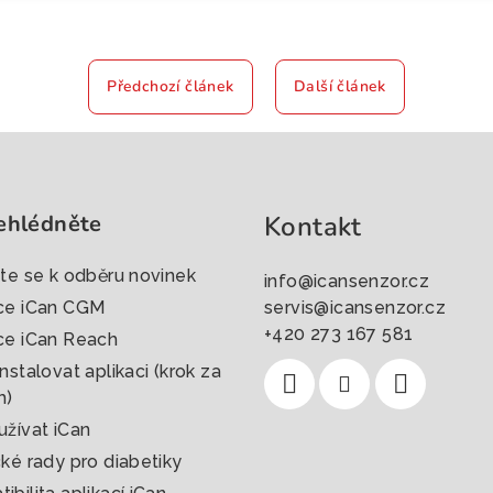
Předchozí článek
Další článek
ehlédněte
Kontakt
šte se k odběru novinek
info
@
icansenzor.cz
ce iCan CGM
servis@icansenzor.cz
+420 273 167 581
ce iCan Reach
nstalovat aplikaci (krok za
m)
užívat iCan
cké rady pro diabetiky