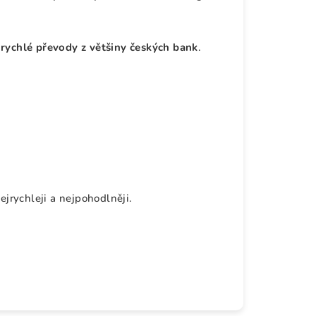
i
rychlé převody z většiny českých bank
.
ejrychleji a nejpohodlněji.