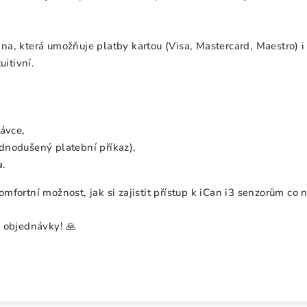
na, která umožňuje platby kartou (Visa, Mastercard, Maestro) 
uitivní.
ávce,
dnodušený platební příkaz),
u
.
fortní možnost, jak si zajistit přístup k iCan i3 senzorům co n
 objednávky! 🙏